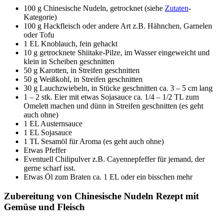
100 g Chinesische Nudeln, getrocknet (siehe
Zutaten
-
Kategorie)
100 g Hackfleisch oder andere Art z.B. Hähnchen, Garnelen
oder Tofu
1 EL Knoblauch, fein gehackt
10 g getrocknete Shiitake-Pilze, im Wasser eingeweicht und
klein in Scheiben geschnitten
50 g Karotten, in Streifen geschnitten
50 g Weißkohl, in Streifen geschnitten
30 g Lauchzwiebeln, in Stücke geschnitten ca. 3 – 5 cm lang
1 – 2 stk. Eier mit etwas Sojasauce ca. 1/4 – 1/2 TL zum
Omelett machen und dünn in Streifen geschnitten (es geht
auch ohne)
1 EL Austernsauce
1 EL Sojasauce
1 TL Sesamöl für Aroma (es geht auch ohne)
Etwas Pfeffer
Eventuell Chilipulver z.B. Cayennepfeffer für jemand, der
gerne scharf isst.
Etwas Öl zum Braten ca. 1 EL oder ein bisschen mehr
Zubereitung von Chinesische Nudeln Rezept mit
Gemüse und Fleisch