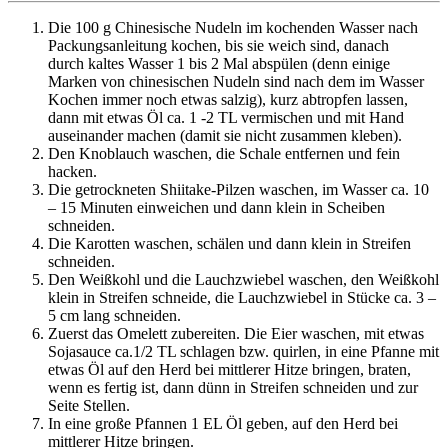
Die 100 g Chinesische Nudeln im kochenden Wasser nach
Packungsanleitung kochen, bis sie weich sind, danach
durch kaltes Wasser 1 bis 2 Mal abspülen (denn einige
Marken von chinesischen Nudeln sind nach dem im Wasser
Kochen immer noch etwas salzig), kurz abtropfen lassen,
dann mit etwas Öl ca. 1 -2 TL vermischen und mit Hand
auseinander machen (damit sie nicht zusammen kleben).
Den Knoblauch waschen, die Schale entfernen und fein
hacken.
Die getrockneten Shiitake-Pilzen waschen, im Wasser ca. 10
– 15 Minuten einweichen und dann klein in Scheiben
schneiden.
Die Karotten waschen, schälen und dann klein in Streifen
schneiden.
Den Weißkohl und die Lauchzwiebel waschen, den Weißkohl
klein in Streifen schneide, die Lauchzwiebel in Stücke ca. 3 –
5 cm lang schneiden.
Zuerst das Omelett zubereiten. Die Eier waschen, mit etwas
Sojasauce ca.1/2 TL schlagen bzw. quirlen, in eine Pfanne mit
etwas Öl auf den Herd bei mittlerer Hitze bringen, braten,
wenn es fertig ist, dann dünn in Streifen schneiden und zur
Seite Stellen.
In eine große Pfannen 1 EL Öl geben, auf den Herd bei
mittlerer Hitze bringen.