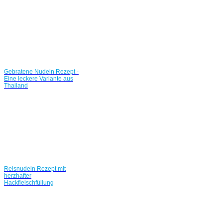
Gebratene Nudeln Rezept -
Eine leckere Variante aus
Thailand
Reisnudeln Rezept mit
herzhafter
Hackfleischfüllung