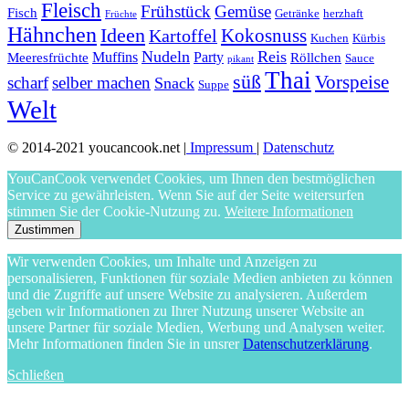
Fleisch
Frühstück
Gemüse
Fisch
Getränke
herzhaft
Früchte
Hähnchen
Ideen
Kartoffel
Kokosnuss
Kuchen
Kürbis
Nudeln
Reis
Muffins
Party
Meeresfrüchte
Röllchen
Sauce
pikant
Thai
süß
Vorspeise
scharf
selber machen
Snack
Suppe
Welt
© 2014-2021 youcancook.net |
Impressum
|
Datenschutz
YouCanCook verwendet Cookies, um Ihnen den bestmöglichen
Service zu gewährleisten. Wenn Sie auf der Seite weitersurfen
stimmen Sie der Cookie-Nutzung zu.
Weitere Informationen
Zustimmen
Wir verwenden Cookies, um Inhalte und Anzeigen zu
personalisieren, Funktionen für soziale Medien anbieten zu können
und die Zugriffe auf unsere Website zu analysieren. Außerdem
geben wir Informationen zu Ihrer Nutzung unserer Website an
unsere Partner für soziale Medien, Werbung und Analysen weiter.
Mehr Informationen finden Sie in unsrer
Datenschutzerklärung
.
Schließen