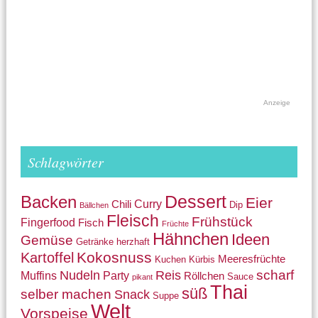
Anzeige
Schlagwörter
Backen
Dessert
Eier
Curry
Chili
Dip
Bällchen
Fleisch
Frühstück
Fingerfood
Fisch
Früchte
Hähnchen
Ideen
Gemüse
Getränke
herzhaft
Kokosnuss
Kartoffel
Meeresfrüchte
Kuchen
Kürbis
Nudeln
Reis
scharf
Muffins
Party
Röllchen
Sauce
pikant
Thai
süß
selber machen
Snack
Suppe
Welt
Vorspeise