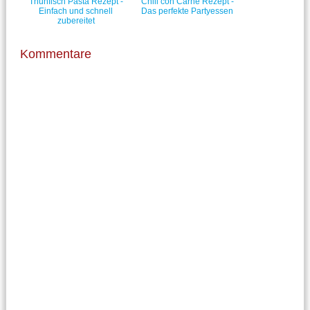
Thunfisch Pasta Rezept -
Chili con Carne Rezept -
Einfach und schnell
Das perfekte Partyessen
zubereitet
Kommentare