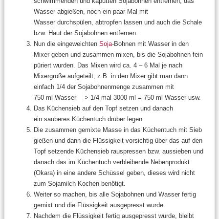
schwimmenden und kaputten Sojabohnen entfernen, das
Wasser abgießen, noch ein paar Mal mit
Wasser durchspülen, abtropfen lassen und auch die Schale
bzw. Haut der Sojabohnen entfernen.
Nun die eingeweichten
Soja
-Bohnen mit Wasser in den
Mixer geben und zusammen mixen, bis die Sojabohnen fein
püriert wurden. Das Mixen wird ca. 4 – 6 Mal je nach
Mixergröße aufgeteilt, z.B. in den Mixer gibt man dann
einfach 1/4 der Sojabohnenmenge zusammen mit
750 ml Wasser —> 1/4 mal 3000 ml = 750 ml Wasser usw.
Das Küchensieb auf den Topf setzen und danach
ein sauberes Küchentuch drüber legen.
Die zusammen gemixte Masse in das Küchentuch mit Sieb
gießen und dann die Flüssigkeit vorsichtig über das auf den
Topf setzende Küchensieb rauspressen bzw. aussieben und
danach das im Küchentuch verbleibende Nebenprodukt
(Okara) in eine andere Schüssel geben, dieses wird nicht
zum Sojamilch Kochen benötigt.
Weiter so machen, bis alle Sojabohnen und Wasser fertig
gemixt und die Flüssigkeit ausgepresst wurde.
Nachdem die Flüssigkeit fertig ausgepresst wurde, bleibt