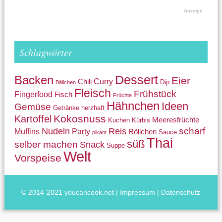
Anzeige
Schlagwörter
Backen
Dessert
Eier
Curry
Chili
Dip
Bällchen
Fleisch
Frühstück
Fingerfood
Fisch
Früchte
Hähnchen
Ideen
Gemüse
Getränke
herzhaft
Kokosnuss
Kartoffel
Meeresfrüchte
Kuchen
Kürbis
Nudeln
Reis
scharf
Muffins
Party
Röllchen
Sauce
pikant
Thai
süß
selber machen
Snack
Suppe
Welt
Vorspeise
© 2014-2021 youcancook.net |
Impressum
|
Datenschutz